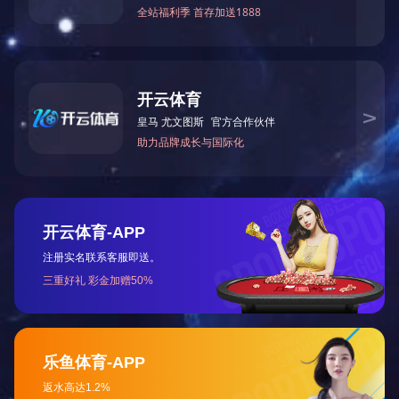
木工铣床类
查看更多产品
MFQ740 
案例中心
被动式木结构综合教学楼
方舟9号