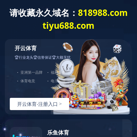
爱体育
您好，欢迎光临爱体育-中国一站式服务平台 官网！
网站爱体育
关于中大
产品展示