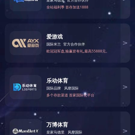
产品分类
- PROJECT CLASSIFICATION -
木屋设备类
门窗设备
MJ-J206
单板指接类
爱体育-中国一站式服务平台
木工锯床类