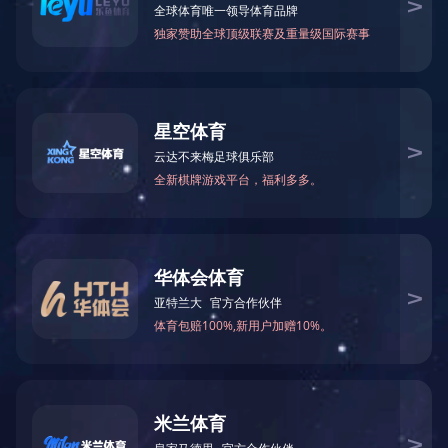
木结构制造视频
14
木结构制造视频
2022-04