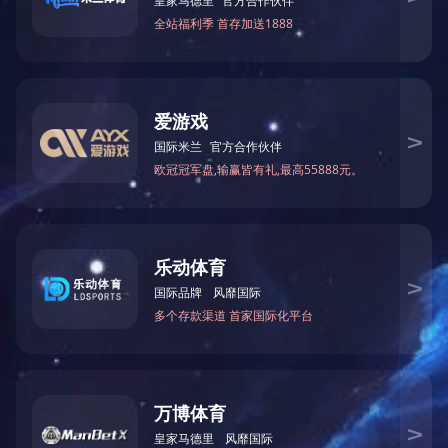
上一篇：
方舟9号别墅（井干式）
下一篇：
井干式重型木结构
关于中大
新闻资讯
About
News
公司简介
公司动态