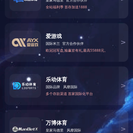
我公司研制的数控木屋生产线成套设备，在2013年1月10日成
测中心主任“齐英杰”，东北林业大学木工机械工程中心主任，博士生
破，填补了国内空白，达到了国内领先水平。
上一篇：已经是第一篇了
下一篇：
省科技厅认定中大木工为“黑龙江省木屋机械设备工程技术
关于中大
新闻资讯
About
News
公司简介
公司动态
爱体育
行业动态