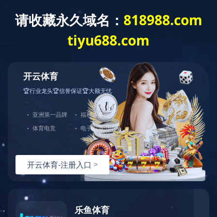
爱体育
您好，欢迎光临爱体育-中国一站式服务平台 官网！
网站爱体育
关于中大
产品展示