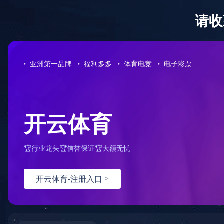
爱体育
您好，欢迎光临爱体育-中国一站式服务平台 官网！
网站爱体育
关于中大
产品