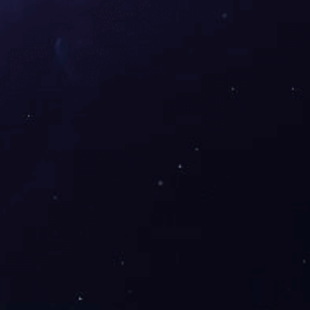
志，对公司的技术开发、生产经营等工
领域作出的突出贡献给予高度评价，并
东北林业大学木工机械工程中心3个权
工机械权威人士鉴定。