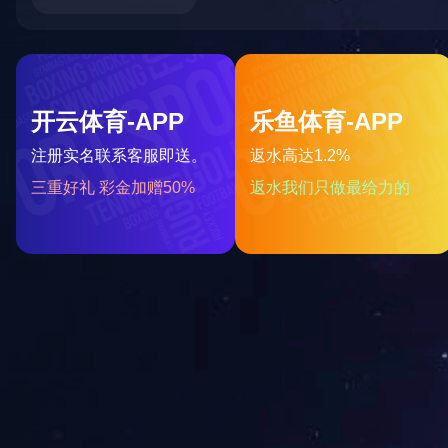
聚焦中国木工机械行业
31
经过半个世纪的发展，我国木
2022-03
板、建筑装修、家具成套加工设
木工机械在中国发展
02
今年来中国的家具产业发展迅
2021-04
角洲移向长江三角洲和环渤海
简述木工机械分类及
31
木工机械是指在木材加工工艺
2021-03
材。木材是人类发现利用最早