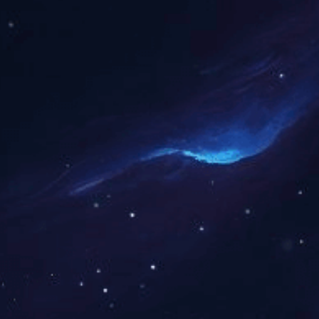
中国工程院院长对中
23
2013的8月份中国工程院院
2019-04
作进行了详细的了解，对公司
省长孙尧同志亲切接
19
省长孙尧同志亲切接见爱体育
2019-02
且鼓励我公司保持诚实、守信
数控木屋生产线成套
19
我公司研制的数控木屋生产线成
2019-02
威部门及国家木工机械检测中