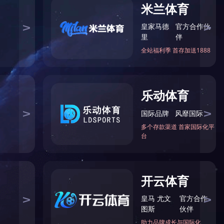
尽快与您联系！