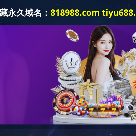
展示
案例中心
资质荣誉
爱