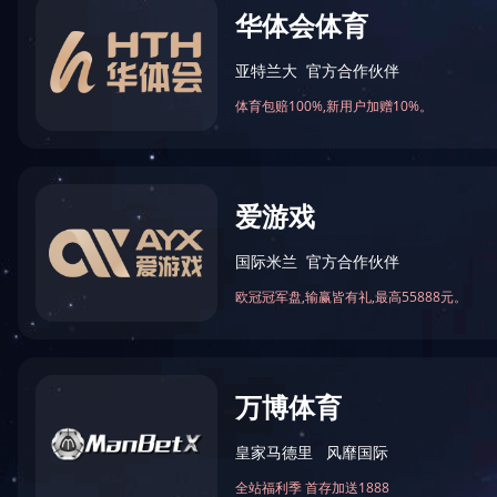
如果您对爱体