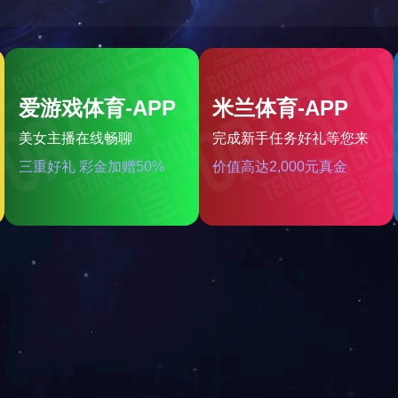
产品展示
product
木屋设备类