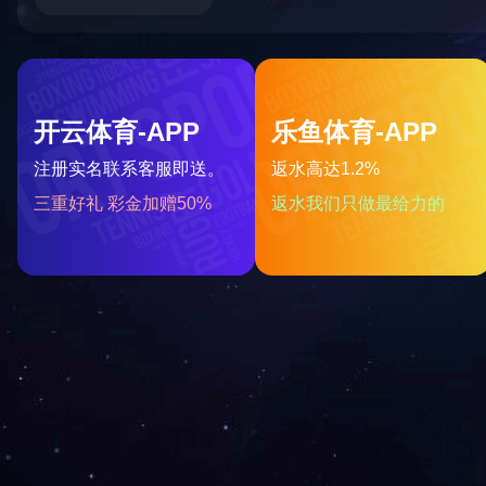
上一篇：
曲梁梁柱式重型木结构
下一篇：
装配式木结构图书馆
关于中大
新闻资讯
About
News
公司简介
公司动态