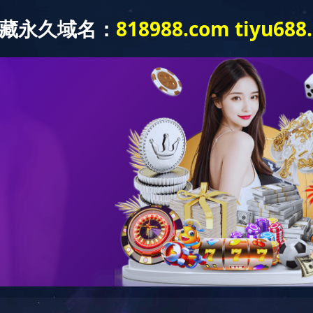
展示
案例中心
资质荣誉
爱