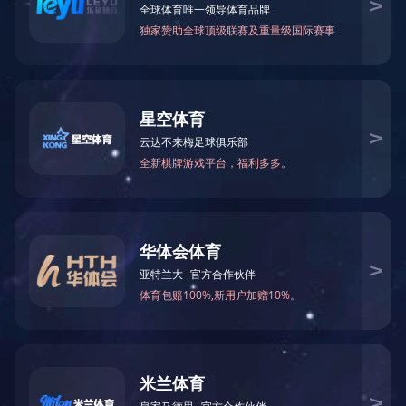
产品中心
木屋设备类
门窗设备
干燥机系列设备
集成材生产