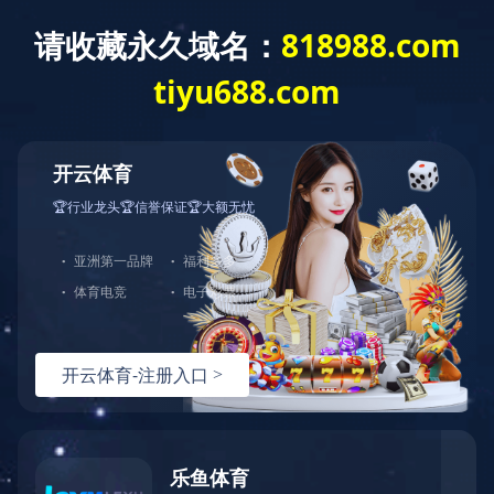
爱体育
您好，欢迎光临爱体育-中国一站式服务平台 官网！
网站爱体育
关于中大
产品展示