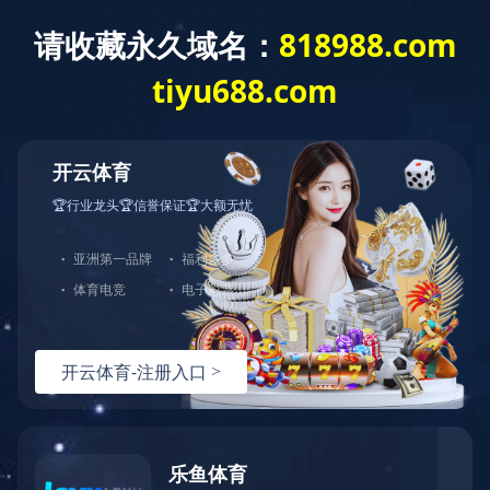
爱体育
您好，欢迎光临爱体育-中国一站式服务平台 官网！
网站爱体育
关于中大
产品展示