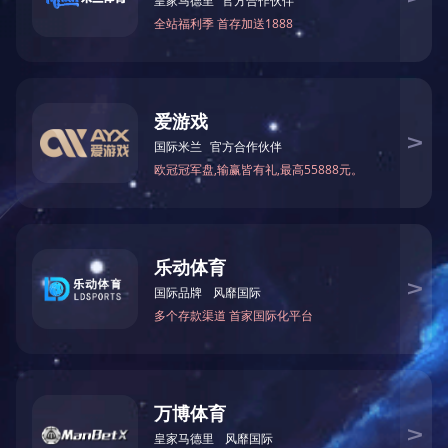
立式多轴木工钻床
单板
冷压机
木工